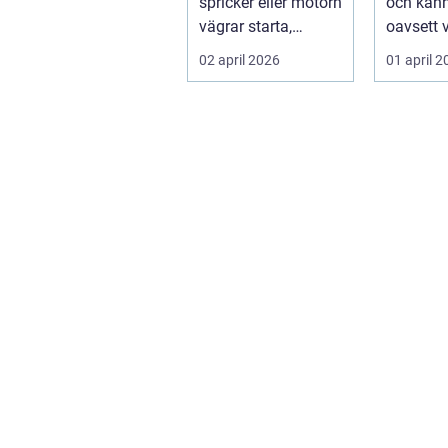
spricker eller motorn
och känn
vägrar starta,
oavsett 
hamnar många i
sällan e
02 april 2026
01 april 
samma läge...
Bakom va