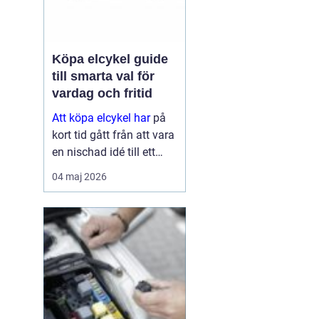
Köpa elcykel guide
till smarta val för
vardag och fritid
Att köpa elcykel har
på
kort tid gått från att vara
en nischad idé till ett
självklart alternativ för
04 maj 2026
pendling och
vardagsresor. För många
ersätter elcykeln både bil
och kollektivtrafik
under...