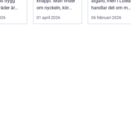
s trygg
knappt. Man vrider
åtgärd, men i Luleå
väder är
om nyckeln, kör
handlar det om me
n slump.
iväg och tänker inte
än att bara byta
2026
01 april 2026
06 februari 2026
rje p...
mer på det....
gummi mo...