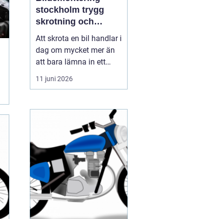
stockholm trygg
skrotning och
smarta reservdelar
Att skrota en bil handlar i
dag om mycket mer än
att bara lämna in ett
gammalt fordon. För
11 juni 2026
många bilägare i och
runt Stockholm är
bildemontering
stockholm
en fråga om
miljöansvar, ekonomi
och säker hanteri...