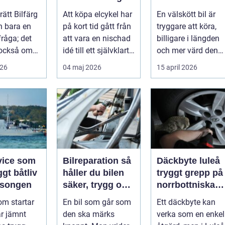
och fritid
bilen på rätt sät
 rätt Bilfärg
Att köpa elcykel har
En välskött bil är
n bara en
på kort tid gått från
tryggare att köra,
fråga; det
att vara en nischad
billigare i längden
 också om
idé till ett självklart
och mer värd den
å hur val av
alternativ fö...
dag den ska säljas.
026
04 maj 2026
15 april 2026
Många...
vice som
Bilreparation så
Däckbyte luleå
ggt båtliv
håller du bilen
tryggt grepp på
äsongen
säker, trygg och
norrbottniska
ekonomisk
vägar
om startar
En bil som går som
Ett däckbyte kan
år jämnt
den ska märks
verka som en enkel