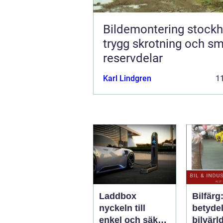
Bildemontering stock
trygg skrotning och s
reservdelar
Karl Lindgren
11
Laddbox
Bilfärg
nyckeln till
betydel
enkel och säker
bilvärl