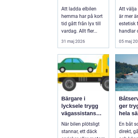
laddning hemma
Att ladda elbilen
Att välja
hemma har på kort
är mer ä
tid gått från lyx till
estetisk 
vardag. Allt fler
handlar
inser hur smidigt
att först
31 maj 2026
05 maj 2
det ä...
...
Bärgare i
Båtser
lycksele trygg
ger try
vägassistans
hela s
när något
När bilen plötsligt
En båt s
händer på vägen
stannar, ett däck
direkt, g