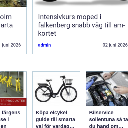
holm
Intensivkurs moped i
marta
falkenberg snabb väg till am-
kortet
 juni 2026
admin
02 juni 2026
: färgens
Köpa elcykel
Bilservice
se i
guide till smarta
sollentuna så tar
den
val för vardag
du hand om