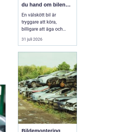
du hand om bilen
året runt
En välskött bil är
tryggare att köra,
billigare att äga och
enklare att sälja vidare. I
31 juli 2026
en norrländsk vardag
med kalla vintrar, långa
avstånd och växlande
väglag blir service ännu
viktigar...
Bildemontering