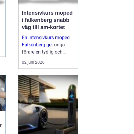
Intensivkurs moped
i falkenberg snabb
väg till am-kortet
En intensivkurs moped
Falkenberg ger
unga
förare en tydlig och
fokuserad väg mot AM-
02 juni 2026
körkortet. I stället för att
sprida ut utbildningen
över flera månader
samlas teori och
praktiska moment under
ett...