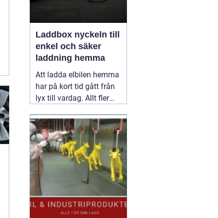
t
Laddbox nyckeln till
enkel och säker
laddning hemma
Att ladda elbilen hemma
har på kort tid gått från
lyx till vardag. Allt fler
inser hur smidigt det är
att kunna tanka över
natten, slippa köer vid
publika laddare och ha
full kontroll över sina
elkostnader.
31 maj
2026