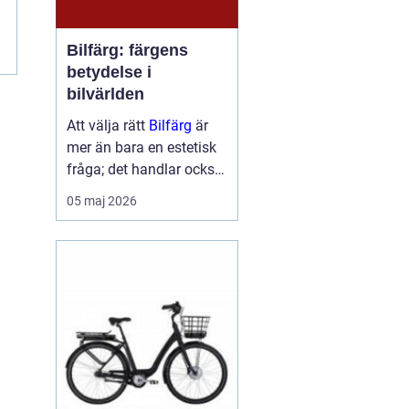
r
Bilfärg: färgens
betydelse i
bilvärlden
Att välja rätt
Bilfärg
är
mer än bara en estetisk
fråga; det handlar också
om att förstå hur val av
05 maj 2026
färg kan påverka bilens
skydd och värde. En bils
färg är ofta det första vi
...