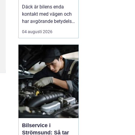
Däck är bilens enda
kontakt med vägen och
har avgörande betydelse
för både säkerhet,
04 augusti 2026
komfort och
bränsleförbrukning.
Genom att välja rätt typ
av däck, sköta dem på
rätt s&au...
Bilservice i
Strömsund: Så tar