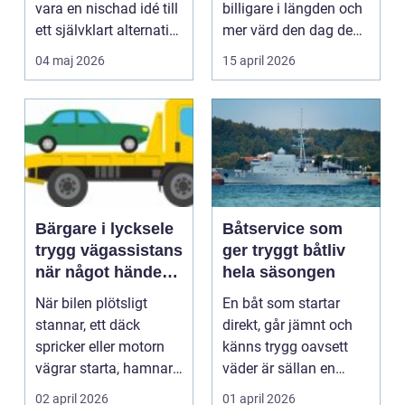
vara en nischad idé till
billigare i längden och
ett självklart alternativ
mer värd den dag den
fö...
ska säljas. Många...
04 maj 2026
15 april 2026
Bärgare i lycksele
Båtservice som
trygg vägassistans
ger tryggt båtliv
när något händer
hela säsongen
på vägen
När bilen plötsligt
En båt som startar
stannar, ett däck
direkt, går jämnt och
spricker eller motorn
känns trygg oavsett
vägrar starta, hamnar
väder är sällan en
många i samma läge...
slump. Bakom varje
02 april 2026
01 april 2026