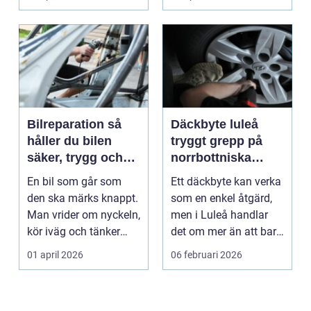
p...
Bilreparation så
Däckbyte luleå
håller du bilen
tryggt grepp på
säker, trygg och
norrbottniska
ekonomisk
vägar
En bil som går som
Ett däckbyte kan verka
den ska märks knappt.
som en enkel åtgärd,
Man vrider om nyckeln,
men i Luleå handlar
kör iväg och tänker
det om mer än att bara
inte mer på det....
byta gummi mo...
01 april 2026
06 februari 2026