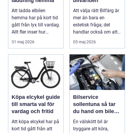
laddning hemma
bilvärlden
Att ladda elbilen
Att välja rätt Bilfärg är
hemma har på kort tid
mer än bara en
gått från lyx till vardag.
estetisk fråga; det
Allt fler inser hur
handlar också om att
smidigt det ä...
förstå hur val av ...
31 maj 2026
05 maj 2026
Köpa elcykel guide
Bilservice
till smarta val för
sollentuna så tar
vardag och fritid
du hand om bilen
på rätt sätt
Att köpa elcykel har på
En välskött bil är
kort tid gått från att
tryggare att köra,