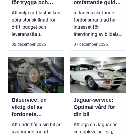
för trygga och
omfattande guide
kostnadseffektiva
till återvinning och
Att välja rätt lastbil kan
å dagens skiftande
köp
lönsamhet
göra stor skillnad för
fordonsmarknad har
drift, budget och
intresset för
leveranss&au...
återvinning av bildelar
ök...
02 december 2025
01 december 2025
Bilservice: en
Jaguar-service:
viktig del av
Optimal vård för
fordonets
din bil
livslängd och
Att underhålla sin bil är
Att äga en Jaguar är
prestanda
avgörande för att
en upplevelse i sig,