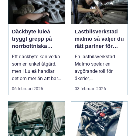
Däckbyte luleå
Lastbilsverkstad
tryggt grepp på
malmö så väljer du
norrbottniska
rätt partner för
vägar
dina fordon
Ett däckbyte kan verka
En lastbilsverkstad
som en enkel åtgärd,
Malmö spelar en
men i Luleå handlar
avgörande roll för
det om mer än att bara
åkerier,
byta gummi mo...
transportföretag och
06 februari 2026
03 februari 2026
egenföretagare ...