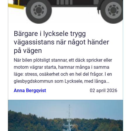
Bärgare i lycksele trygg
vägassistans när något händer
på vägen
När bilen plötsligt stannar, ett däck spricker eller
motorn vägrar starta, hamnar många i samma
läge: stress, osäkerhet och en hel del frågor. I en
glesbygdskommun som Lycksele, med långa
avstånd mellan orterna, blir en pålitlig bärgare mer
Anna Bergqvist
02 april 2026
än bara e...