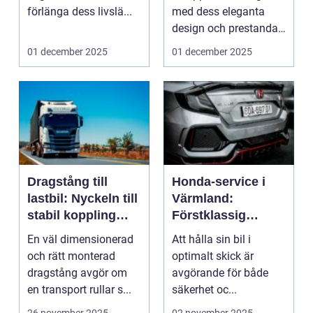
förlänga dess livslä...
med dess eleganta
design och prestanda
som inte ...
01 december 2025
01 december 2025
Dragstång till
Honda-service i
lastbil: Nyckeln till
Värmland:
stabil koppling
Förstklassig
och trygg
bilvård i hjärtat av
En väl dimensionerad
Att hålla sin bil i
transport
Sverige
och rätt monterad
optimalt skick är
dragstång avgör om
avgörande för både
en transport rullar s...
säkerhet oc...