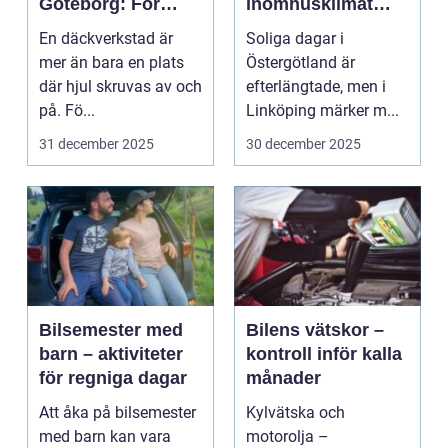
Göteborg: För
inomhusklimat
trygg körning året
och smartare
En däckverkstad är
Soliga dagar i
runt
solskydd året runt
mer än bara en plats
Östergötland är
där hjul skruvas av och
efterlängtade, men i
på. Fö...
Linköping märker m...
31 december 2025
30 december 2025
Bilsemester med
Bilens vätskor –
barn – aktiviteter
kontroll inför kalla
för regniga dagar
månader
Att åka på bilsemester
Kylvätska och
med barn kan vara
motorolja –