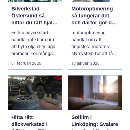
Bilverkstad
Motoroptimering
Östersund så
så fungerar det
hittar du rätt hjälp
och därför gör den
för din bil
skillnad
En bra bilverkstad
motoroptimering
handlar inte bara om
handlar om att
att byta olja eller laga
finjustera motorns
bromsar. För många
styrsystem för att få ut
bilägare i Öster...
mer av bilen, husbilen
01 februari 2026
17 januari 2026
el...
Hitta rätt
Solfilm i
däckverkstad i
Linköping: Svalare