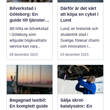
Bilverkstad i
Därför är det värt
Göteborg: En
att köpa en cykel i
guide till tjänster
Lund
och fördelar
Att hitta en bilverkstad
Lund, en historisk och
i Göteborg som
studentrik stad i
erbjuder högkvalitativ
Sverige, förenar charm
service kan vara
och innovation i
avgör...
harmonisk symb...
08 december 2025
05 december 2025
Begagnad lastbil:
Sälja skrot-
En komplett guide
katalysator: En