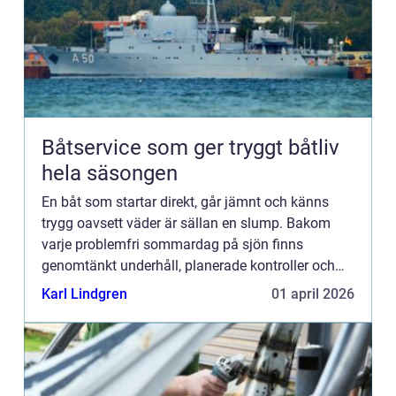
Båtservice som ger tryggt båtliv
hela säsongen
En båt som startar direkt, går jämnt och känns
trygg oavsett väder är sällan en slump. Bakom
varje problemfri sommardag på sjön finns
genomtänkt underhåll, planerade kontroller och
ibland snabb hjälp när något krånglar.
Karl Lindgren
01 april 2026
Professionell båtservice handl...