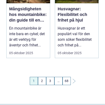
Mångsidigheten
Husvagnar:
hos mountainbike:
Flexibilitet och
din guide till en
frihet på hjul
aktiv
En mountainbike är
Husvagnar är ett
utomhuslivsstil
inte bara en cykel; det
populärt val för den
är ett verktyg för
som söker flexibilitet
äventyr och frihet...
och frihet på...
05 oktober 2025
05 oktober 2025
1
2
3
…
68