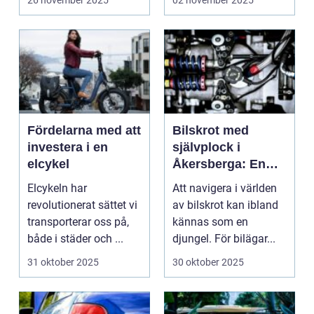
26 november 2025
02 november 2025
Fördelarna med att
Bilskrot med
investera i en
självplock i
elcykel
Åkersberga: En
guide till
Elcykeln har
Att navigera i världen
miljövänlig
revolutionerat sättet vi
av bilskrot kan ibland
återvinning
transporterar oss på,
kännas som en
både i städer och ...
djungel. För bilägar...
31 oktober 2025
30 oktober 2025